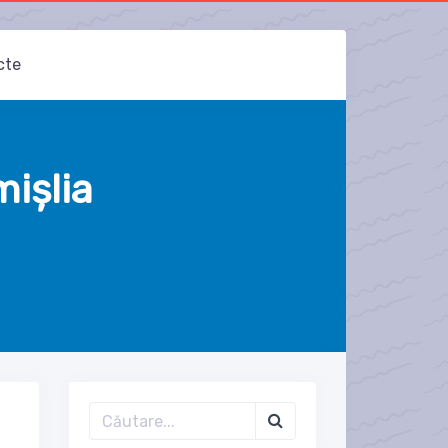
cte
ișlia