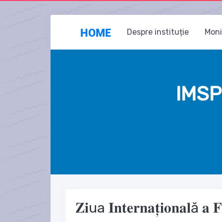
HOME
Despre instituție
Moni
IMSP
𝐙𝐢ua 𝐈𝐧𝐭𝐞𝐫𝐧𝐚𝐭̦𝐢𝐨𝐧𝐚𝐥ă 𝐚 𝐅