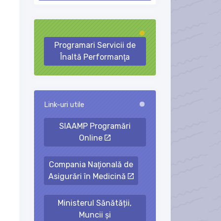
Loading...
Programari Servicii de
Înaltă Performanţa
Link-uri utile
Loading...
SIAAMP Programări
Online
Compania Naţională de
Asigurări în Medicină
Ministerul Sănătății,
Muncii și