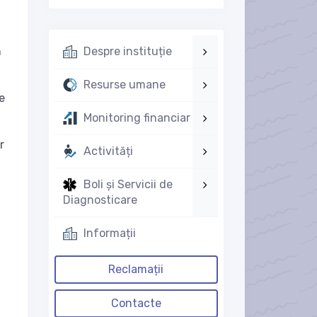
n
Despre instituție
Resurse umane
de
Monitoring financiar
r
Activități
Boli și Servicii de
Diagnosticare
Informații
Reclamații
Contacte