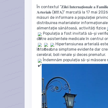
În contextul “𝐙𝐢𝐥𝐞𝐢 𝐈𝐧𝐭𝐞𝐫𝐧𝐚𝐭̦𝐢𝐨𝐧𝐚𝐥𝐞 𝐚 𝐅𝐚𝐦𝐢
𝐀𝐫𝐭𝐞𝐫𝐢𝐚𝐥𝐞 (𝐇𝐓𝐀)” marcată la 17 m
măsuri de informare a populației privind 
distribuirea materialelor informaționa
alimentație sănătoasă, activități fizice
Populația a fost invitată să-și verific
către asistentele medicale în centrul or
Hipertensiunea arterială est
întodeauna simptome evidente dar creșt
cerebral, boli renale și deces prematur.
Îndemnăm populația să-și măsoare re