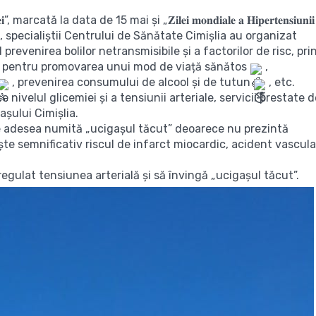
𝐥𝐢𝐞𝐢”, marcată la data de 15 mai și „𝐙𝐢𝐥𝐞𝐢 𝐦𝐨𝐧𝐝𝐢𝐚𝐥𝐞 𝐚 𝐇𝐢𝐩𝐞𝐫𝐭𝐞𝐧𝐬𝐢𝐮𝐧𝐢𝐢
ai 2026, specialiștii Centrului de Sănătate Cimișlia au organizat
prevenirea bolilor netransmisibile și a factorilor de risc, pri
le pentru promovarea unui mod de viață sănătos
,
, prevenirea consumului de alcool și de tutun
, etc.
e nivelul glicemiei și a tensiunii arteriale, servicii prestate 
așului Cimișlia.
e adesea numită „ucigașul tăcut” deoarece nu prezintă
e semnificativ riscul de infarct miocardic, acident vascula
gulat tensiunea arterială și să învingă „ucigașul tăcut”.