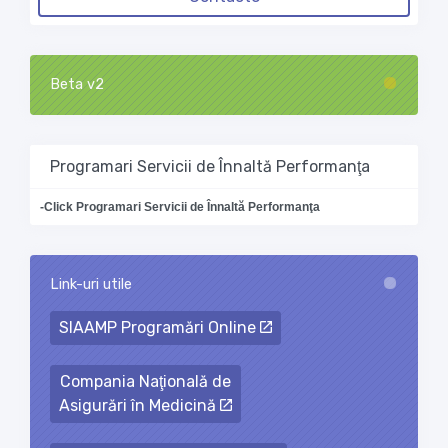
Beta v2
Loading...
Programari Servicii de Înnaltă Performanţa
-Click Programari Servicii de Înnaltă Performanţa
Link-uri utile
Loading...
SIAAMP Programări Online
Compania Naţională de
Asigurări în Medicină