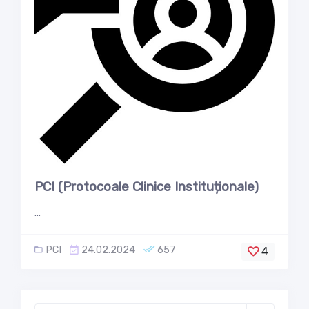
PCI (Protocoale Clinice Instituționale)
...
PCI
24.02.2024
657
4