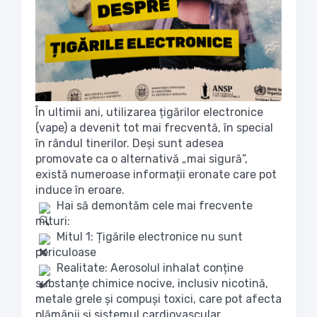
În ultimii ani, utilizarea țigărilor electronice
(vape) a devenit tot mai frecventă, în special
în rândul tinerilor. Deși sunt adesea
promovate ca o alternativă „mai sigură”,
există numeroase informații eronate care pot
induce în eroare.
Hai să demontăm cele mai frecvente
mituri:
Mitul 1: Țigările electronice nu sunt
periculoase
Realitate: Aerosolul inhalat conține
substanțe chimice nocive, inclusiv nicotină,
metale grele și compuși toxici, care pot afecta
plămânii și sistemul cardiovascular.