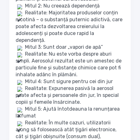
Mitul 2: Nu creează dependență
Realitate: Majoritatea produselor conțin
nicotină – o substanță puternic adictivă, care
poate afecta dezvoltarea creierului la
adolescenți și poate duce rapid la
dependență.
Mitul 3: Sunt doar „vapori de apă”
Realitate: Nu este vorba despre aburi
simpli. Aerosolul rezultat este un amestec de
particule fine și substanțe chimice care pot fi
inhalate adânc în plămâni.
Mitul 4: Sunt sigure pentru cei din jur
Realitate: Expunerea pasivă la aerosol
poate afecta și persoanele din jur, în special
copiii și femeile însărcinate.
Mitul 5: Ajută întotdeauna la renunțarea
la fumat
Realitate: În multe cazuri, utilizatorii
ajung să folosească atât țigări electronice,
cât și țigări obișnuite (consum dual),